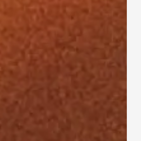
Lichthersteller
LEDVANCE bei
der
Neupositionieru
ng seiner Marke
unterstützt.