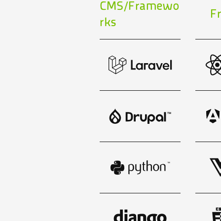
CMS/Framewo
F
rks