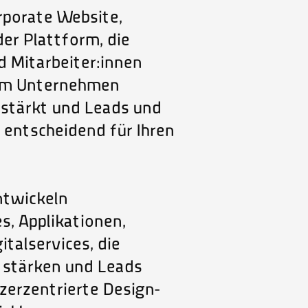
logie
rporate Website,
UX/UI D
er Plattform, die
Wirefr
d Mitarbeiter:innen
CMS Int
vom Unternehmen
Front- 
 stärkt und Leads und
API- & 
t entscheidend für Ihren
CRM Int
Extrane
Landin
ntwickeln
Persona
, Applikationen,
Chatbo
talservices, die
Data & 
e stärken und Leads
CRM Int
zerzentrierte Design-
Künstlic